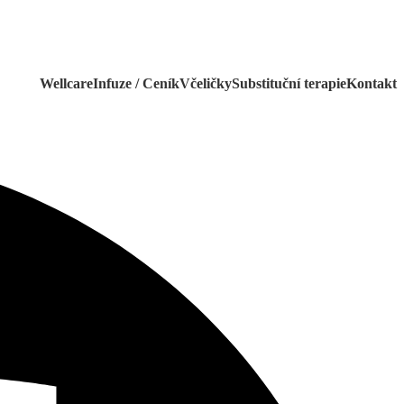
Wellcare
Infuze / Ceník
Včeličky
Substituční terapie
Kontakt