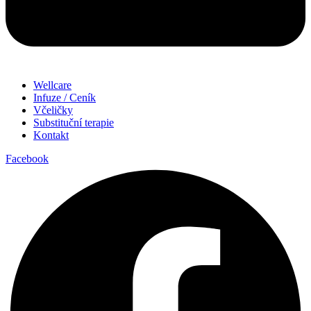
Wellcare
Infuze / Ceník
Včeličky
Substituční terapie
Kontakt
Facebook