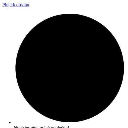
Přejít k obsahu
Nové termíny právě uvolněny!