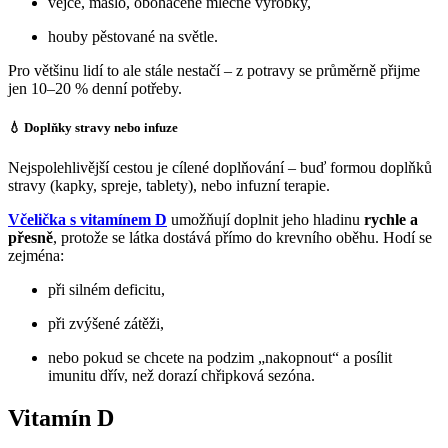
vejce, máslo, obohacené mléčné výrobky,
houby pěstované na světle.
Pro většinu lidí to ale stále nestačí – z potravy se průměrně přijme
jen 10–20 % denní potřeby.
💧 Doplňky stravy nebo infuze
Nejspolehlivější cestou je cílené doplňování – buď formou doplňků
stravy (kapky, spreje, tablety), nebo infuzní terapie.
Včelička s vitamínem D
umožňují doplnit jeho hladinu
rychle a
přesně
, protože se látka dostává přímo do krevního oběhu. Hodí se
zejména:
při silném deficitu,
při zvýšené zátěži,
nebo pokud se chcete na podzim „nakopnout“ a posílit
imunitu dřív, než dorazí chřipková sezóna.
Vitamín D