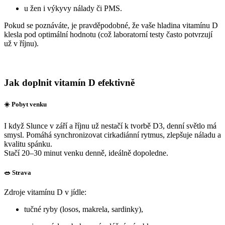
u žen i výkyvy nálady či PMS.
Pokud se poznáváte, je pravděpodobné, že vaše hladina vitamínu D
klesla pod optimální hodnotu (což laboratorní testy často potvrzují
už v říjnu).
Jak doplnit vitamín D efektivně
☀️ Pobyt venku
I když Slunce v září a říjnu už nestačí k tvorbě D3, denní světlo má
smysl. Pomáhá synchronizovat cirkadiánní rytmus, zlepšuje náladu a
kvalitu spánku.
Stačí 20–30 minut venku denně, ideálně dopoledne.
🥗 Strava
Zdroje vitamínu D v jídle:
tučné ryby (losos, makrela, sardinky),