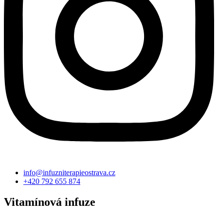
info@infuzniterapieostrava.cz
+420 792 655 874
Vitamínová infuze