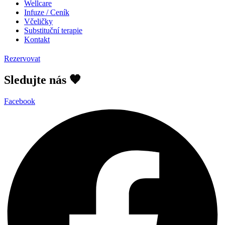
Wellcare
Infuze / Ceník
Včeličky
Substituční terapie
Kontakt
Rezervovat
Sledujte nás 🧡
Facebook