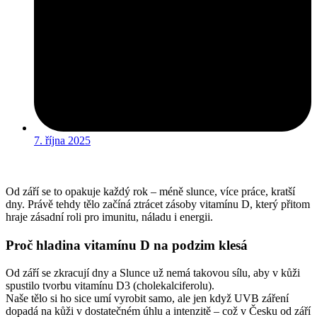
7. října 2025
Od září se to opakuje každý rok – méně slunce, více práce, kratší
dny. Právě tehdy tělo začíná ztrácet zásoby vitamínu D, který přitom
hraje zásadní roli pro imunitu, náladu i energii.
Proč hladina vitamínu D na podzim klesá
Od září se zkracují dny a Slunce už nemá takovou sílu, aby v kůži
spustilo tvorbu vitamínu D3 (cholekalciferolu).
Naše tělo si ho sice umí vyrobit samo, ale jen když UVB záření
dopadá na kůži v dostatečném úhlu a intenzitě – což v Česku od září