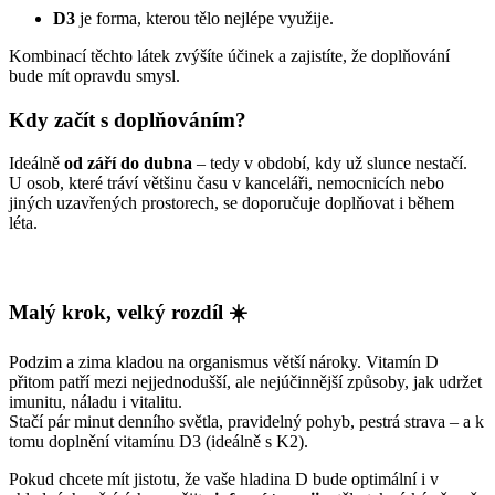
D3
je forma, kterou tělo nejlépe využije.
Kombinací těchto látek zvýšíte účinek a zajistíte, že doplňování
bude mít opravdu smysl.
Kdy začít s doplňováním?
Ideálně
od září do dubna
– tedy v období, kdy už slunce nestačí.
U osob, které tráví většinu času v kanceláři, nemocnicích nebo
jiných uzavřených prostorech, se doporučuje doplňovat i během
léta.
Malý krok, velký rozdíl ☀️
Podzim a zima kladou na organismus větší nároky. Vitamín D
přitom patří mezi nejjednodušší, ale nejúčinnější způsoby, jak udržet
imunitu, náladu i vitalitu.
Stačí pár minut denního světla, pravidelný pohyb, pestrá strava – a k
tomu doplnění vitamínu D3 (ideálně s K2).
Pokud chcete mít jistotu, že vaše hladina D bude optimální i v