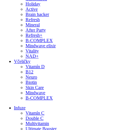
Holiday
Active
Brain hacker
Refresh
Mineral
After Party
Refresh+
B-COMPLEX
Mindwave elixir
Vitality
NAD+
Včeličky
Vitamín D
B12
Neuro
Biotin
Skin Care
Mindwave
B-COMPLEX
Infuze
Vitamín C
Double C
Multivitamin
Ultimate Booster