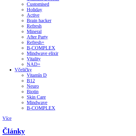
Customised
Holiday
Active
Brain hacker
Refresh
Mineral
After Party
Refresh+
B-COMPLEX
Mindwave elixir
Vitality
NAD+
Včeličky
Vitamín D
B12
Neuro
Biotin
Skin Care
Mindwave
B-COMPLEX
Více
Články